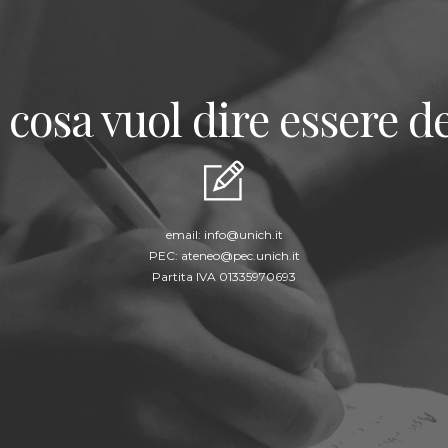
 cosa vuol dire essere de
email:
info@unich.it
PEC:
ateneo@pec.unich.it
Partita IVA 01335970693