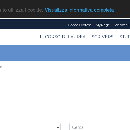
ito utilizza i cookie.
Visualizza informativa completa
Home Diptest
MyPage
Webmail 
IL CORSO DI LAUREA
ISCRIVERSI
STU
le