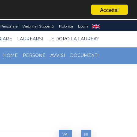
Accetta!
Personale
Webmail Studenti
Rubrica
Login
DIARE
LAUREARSI
...E DOPO LA LAUREA?
HOME
PERSONE
AVVISI
DOCUMENTI
VAI