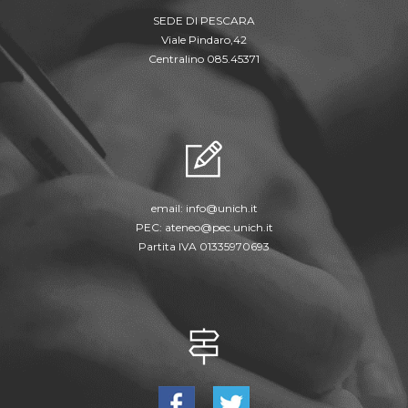
SEDE DI PESCARA
Viale Pindaro,42
Centralino 085.45371
email:
info@unich.it
PEC:
ateneo@pec.unich.it
Partita IVA 01335970693