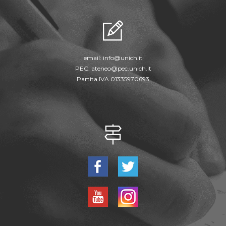
email:
info@unich.it
PEC:
ateneo@pec.unich.it
Partita IVA 01335970693