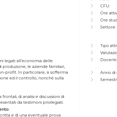
CFU:
Ore attiv
Ore stud
Settore:
Tipo atti
Valutazi
Docenti:
mi legati all’economia delle
i produzione, le aziende familiari,
-profit. In particolare, si sofferma
Anno di 
ione ed il controllo, nonché sulla
Semestr
 frontali, di analisi e discussioni di
esentati da testimoni privilegiati.
ento:
ritta e di una eventuale prova