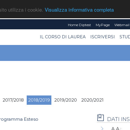
ito utilizza i cookie.
Visualizza informativa completa
Home Diptest
MyPage
Webmail 
IL CORSO DI LAUREA
ISCRIVERSI
STU
2017/2018
2018/2019
2019/2020
2020/2021
DATI I
rogramma Esteso
A.A.: