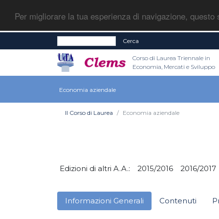
Per migliorare la tua esperienza di navigazione, questo s
Cerca
Corso di Laurea Triennale in
Economia, Mercati e Sviluppo
Economia aziendale
Il Corso di Laurea
Economia aziendale
Edizioni di altri A.A.:
2015/2016
2016/2017
Informazioni Generali
Contenuti
P