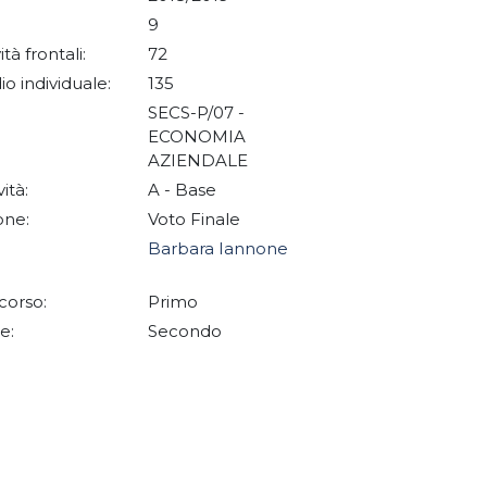
9
ità frontali:
72
io individuale:
135
SECS-P/07 -
ECONOMIA
AZIENDALE
vità:
A - Base
one:
Voto Finale
Barbara Iannone
corso:
Primo
e:
Secondo