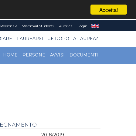
Accetta!
Personale
Webmail Studenti
Rubrica
Login
DIARE
LAUREARSI
...E DOPO LA LAUREA?
HOME
PERSONE
AVVISI
DOCUMENTI
NSEGNAMENTO
2018/2019