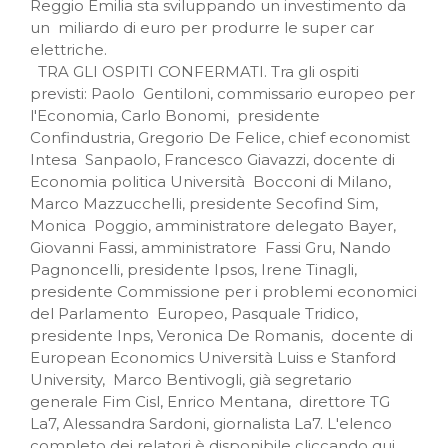
Reggio Emilia sta sviluppando un investimento da
un miliardo di euro per produrre le super car
elettriche.
TRA GLI OSPITI CONFERMATI. Tra gli ospiti
previsti: Paolo Gentiloni, commissario europeo per
l'Economia, Carlo Bonomi, presidente
Confindustria, Gregorio De Felice, chief economist
Intesa Sanpaolo, Francesco Giavazzi, docente di
Economia politica Università Bocconi di Milano,
Marco Mazzucchelli, presidente Secofind Sim,
Monica Poggio, amministratore delegato Bayer,
Giovanni Fassi, amministratore Fassi Gru, Nando
Pagnoncelli, presidente Ipsos, Irene Tinagli,
presidente Commissione per i problemi economici
del Parlamento Europeo, Pasquale Tridico,
presidente Inps, Veronica De Romanis, docente di
European Economics Università Luiss e Stanford
University, Marco Bentivogli, già segretario
generale Fim Cisl, Enrico Mentana, direttore TG
La7, Alessandra Sardoni, giornalista La7. L'elenco
completo dei relatori è disponibile cliccando qui.