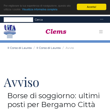
Per migliorare la tua esperienza di navigazione, questo sito
Accetta!
utilizza i cookie.
Visualizza informativa completa
Cerca
Il Corso di Laurea
Il Corso di Laurea
Avvisi
Avviso
Borse di soggiorno: ultimi
posti per Bergamo Città