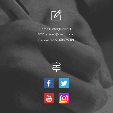
email:
info@unich.it
PEC:
ateneo@pec.unich.it
Partita IVA 01335970693